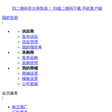
扫二维码关注有惊喜！
扫描二维码下载
手机客户端
我的贸易
|
供应商
发布供应
供应管理
我的报价单
采购商
发布采购
采购管理
我的商铺
商铺设置
模板设置
公司新闻
会员服务
|
标王推广