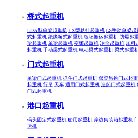
桥式起重机
LDA型单梁起重机
LX型悬挂起重机
LS手动单梁起
式起重机
绝缘桥式起重机
板坯搬运起重机
防爆起
梁起重机
单梁起重机
变频起重机
冶金起重机
加料
起重机
手动梁式起重机
电动梁式起重机
梁式起重
门式起重机
单梁门式起重机
抓斗门式起重机
双梁吊钩门式起重
起重机
行吊
天车
通用门式起重机
造船门式起重机
门式起重机
港口起重机
码头固定式起重机
船用起重机
岸边集装箱起重机
运机