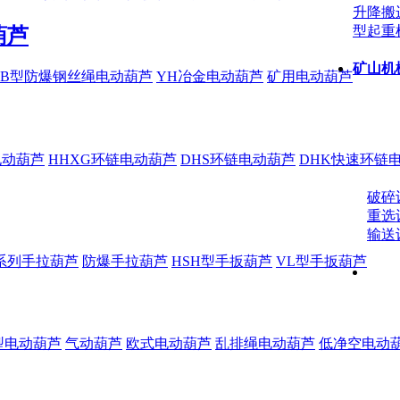
升降搬
型起重
葫芦
矿山机
HB型防爆钢丝绳电动葫芦
YH冶金电动葫芦
矿用电动葫芦
电动葫芦
HHXG环链电动葫芦
DHS环链电动葫芦
DHK快速环链
破碎
重选
输送
T系列手拉葫芦
防爆手拉葫芦
HSH型手扳葫芦
VL型手扳葫芦
型电动葫芦
气动葫芦
欧式电动葫芦
乱排绳电动葫芦
低净空电动