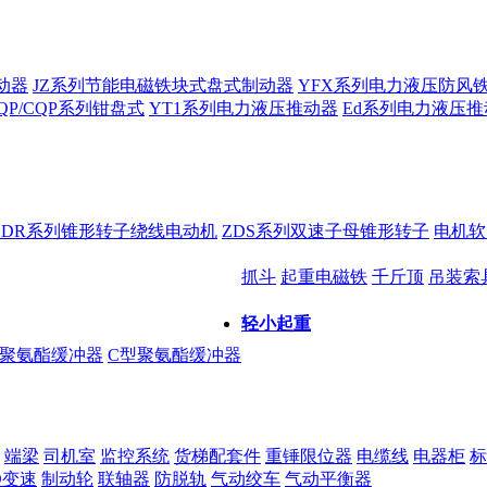
动器
JZ系列节能电磁铁块式盘式制动器
YFX系列电力液压防风
QP/CQP系列钳盘式
YT1系列电力液压推动器
Ed系列电力液压推
ZDR系列锥形转子绕线电动机
ZDS系列双速子母锥形转子
电机软
抓斗
起重电磁铁
千斤顶
吊装索
轻小起重
型聚氨酯缓冲器
C型聚氨酯缓冲器
端梁
司机室
监控系统
货梯配套件
重锤限位器
电缆线
电器柜
标
D变速
制动轮
联轴器
防脱轨
气动绞车
气动平衡器