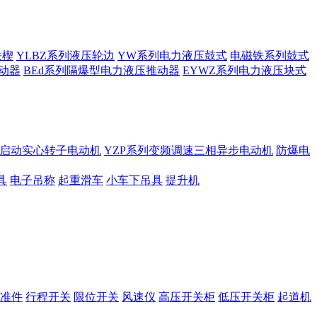
铁楔
YLBZ系列液压轮边
YW系列电力液压鼓式
电磁铁系列鼓式
动器
BEd系列隔爆型电力液压推动器
EYWZ系列电力液压块式
启动实心转子电动机
YZP系列变频调速三相异步电动机
防爆电
具
电子吊称
起重滑车
小车下吊具
提升机
准件
行程开关
限位开关
风速仪
高压开关柜
低压开关柜
起道机