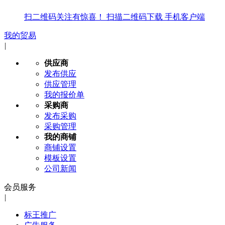
扫二维码关注有惊喜！
扫描二维码下载
手机客户端
我的贸易
|
供应商
发布供应
供应管理
我的报价单
采购商
发布采购
采购管理
我的商铺
商铺设置
模板设置
公司新闻
会员服务
|
标王推广