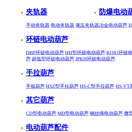
夹轨器
防爆电动
手动夹轨器
电动夹轨器
液压夹轨器
冶金电动葫芦
环链电动葫芦
DHP环链电动葫芦
HH型环链电动葫芦
KOIO环链
芦
超低型环链电动葫芦
JPKH环链电动葫芦
手拉葫芦
手扳葫芦
HSZ型手拉葫芦
HS-C型手拉葫芦
HS-V
其它葫芦
CD型电动葫芦
MD型电动葫芦
钢丝绳电动葫芦
微
电动葫芦配件