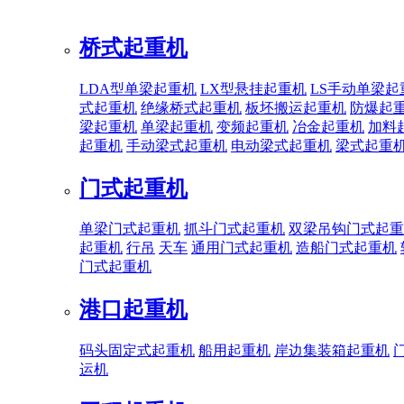
桥式起重机
LDA型单梁起重机
LX型悬挂起重机
LS手动单梁起
式起重机
绝缘桥式起重机
板坯搬运起重机
防爆起
梁起重机
单梁起重机
变频起重机
冶金起重机
加料
起重机
手动梁式起重机
电动梁式起重机
梁式起重
门式起重机
单梁门式起重机
抓斗门式起重机
双梁吊钩门式起重
起重机
行吊
天车
通用门式起重机
造船门式起重机
门式起重机
港口起重机
码头固定式起重机
船用起重机
岸边集装箱起重机
运机