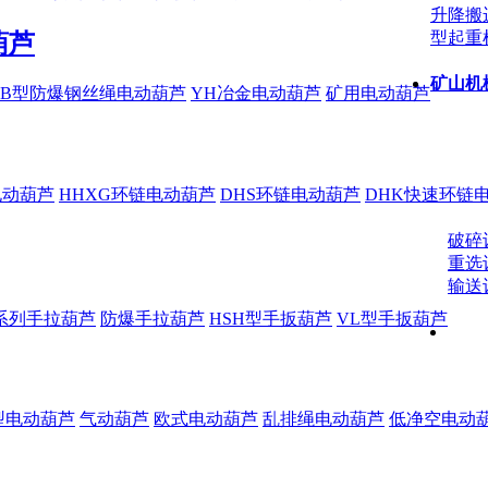
升降搬
型起重
葫芦
矿山机
HB型防爆钢丝绳电动葫芦
YH冶金电动葫芦
矿用电动葫芦
电动葫芦
HHXG环链电动葫芦
DHS环链电动葫芦
DHK快速环链
破碎
重选
输送
T系列手拉葫芦
防爆手拉葫芦
HSH型手扳葫芦
VL型手扳葫芦
型电动葫芦
气动葫芦
欧式电动葫芦
乱排绳电动葫芦
低净空电动