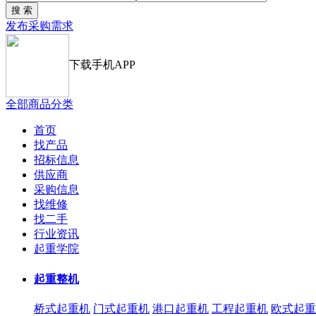
发布采购需求
下载手机APP
全部商品分类
首页
找产品
招标信息
供应商
采购信息
找维修
找二手
行业资讯
起重学院
起重整机
桥式起重机
门式起重机
港口起重机
工程起重机
欧式起重