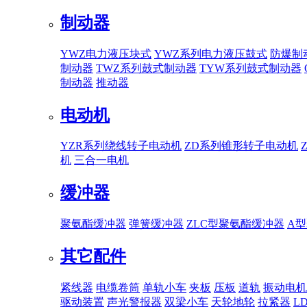
制动器
YWZ电力液压块式
YWZ系列电力液压鼓式
防爆制
制动器
TWZ系列鼓式制动器
TYW系列鼓式制动器
制动器
推动器
电动机
YZR系列绕线转子电动机
ZD系列锥形转子电动机
机
三合一电机
缓冲器
聚氨酯缓冲器
弹簧缓冲器
ZLC型聚氨酯缓冲器
A
其它配件
紧线器
电缆卷筒
单轨小车
夹板
压板
道轨
振动电机
驱动装置
声光警报器
双梁小车
天轮地轮
拉紧器
L