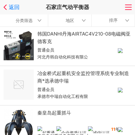
返回
石家庄气动平衡器
排序
分类筛选
地区
韩国DANHI丹海AIRTAC4V210-08电磁阀亚
德客克
普通会员
河北丹韩自动化科技有限公
冶金桥式起重机安全监控管理系统专业制造
商*选承德中瑞
普通会员
承德市中瑞自动化工程有限
秦皇岛起重抓斗
11
年