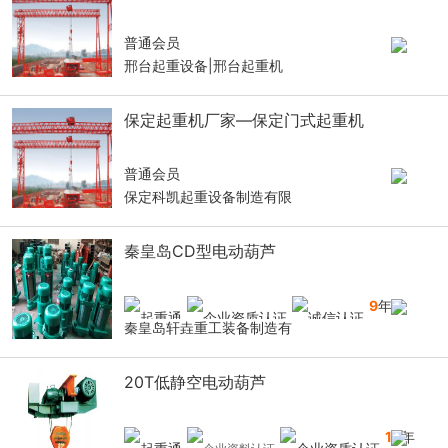
普通会员
邢台起重设备|邢台起重机
保定起重机厂家—保定门式起重机
普通会员
保定科凯起重设备制造有限
秦皇岛CD型电动葫芦
9
年
秦皇岛轩垚重工装备制造有
20T低静空电动葫芦
14
年