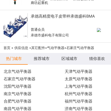
廊坊起重机
承德高精度电子皮带秤承德盛科BMA
普通会员
承德市盛科电子有限公司
首页
»
供应信息
»
其它配件
»
气动平衡器
»石家庄气动平衡器
热门城市
推荐城市
区域城市
猜你喜欢
北京气动平衡器
天津气动平衡器
石家庄气动平衡器
太原气动平衡器
沈阳气动平衡器
上海气动平衡器
南京气动平衡器
杭州气动平衡器
合肥气动平衡器
福州气动平衡器
南昌气动平衡器
济南气动平衡器