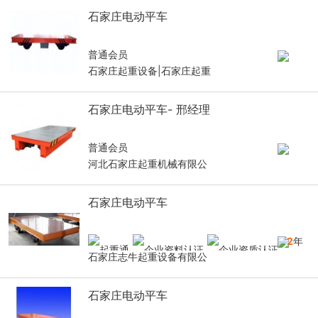
石家庄电动平车
普通会员
石家庄起重设备|石家庄起重
石家庄电动平车- 邢经理
普通会员
河北石家庄起重机械有限公
石家庄电动平车
12
年
石家庄志牛起重设备有限公
石家庄电动平车