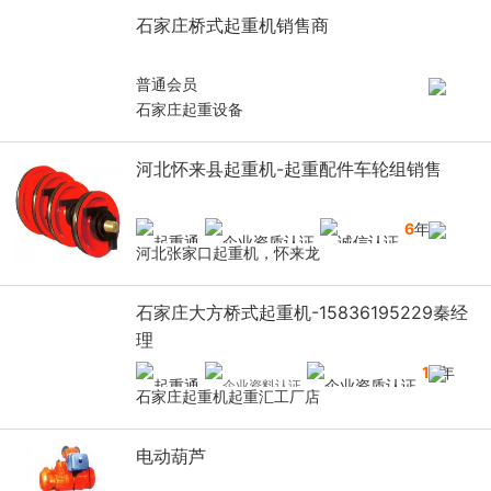
石家庄桥式起重机销售商
普通会员
石家庄起重设备
河北怀来县起重机-起重配件车轮组销售
6
年
河北张家口起重机，怀来龙
石家庄大方桥式起重机-15836195229秦经
理
12
年
石家庄起重机起重汇工厂店
电动葫芦