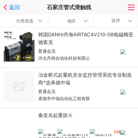
返回
石家庄管式滑触线
排序
分类筛选
地区
韩国DANHI丹海AIRTAC4V210-08电磁阀亚
德客克
普通会员
河北丹韩自动化科技有限公
冶金桥式起重机安全监控管理系统专业制造
商*选承德中瑞
普通会员
承德市中瑞自动化工程有限
秦皇岛起重抓斗
11
年