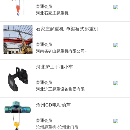
普通会员
河北石家庄起重机
石家庄起重机-单梁桥式起重机
普通会员
河南省矿山起重机有限公司-
河北沪工手推小车
普通会员
河北沪工起重设备集团有限
沧州CD电动葫芦
普通会员
沧州起重机-沧州龙门吊