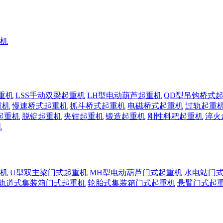
机
重机
LSS手动双梁起重机
LH型电动葫芦起重机
QD型吊钩桥式
重机
慢速桥式起重机
抓斗桥式起重机
电磁桥式起重机
过轨起重
起重机
脱锭起重机
夹钳起重机
锻造起重机
刚性料耙起重机
淬火
机
机
U型双主梁门式起重机
MH型电动葫芦门式起重机
水电站门
轨道式集装箱门式起重机
轮胎式集装箱门式起重机
悬臂门式起