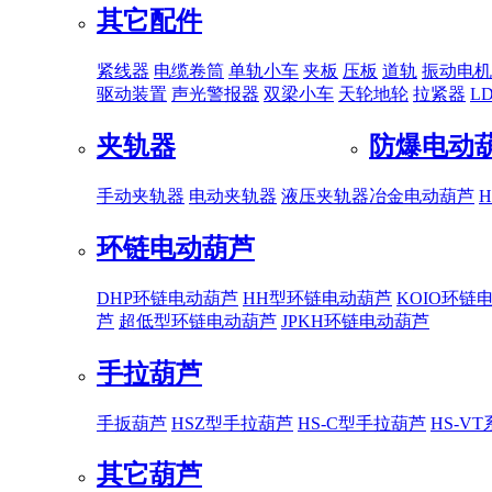
其它配件
紧线器
电缆卷筒
单轨小车
夹板
压板
道轨
振动电机
驱动装置
声光警报器
双梁小车
天轮地轮
拉紧器
L
夹轨器
防爆电动
手动夹轨器
电动夹轨器
液压夹轨器
冶金电动葫芦
环链电动葫芦
DHP环链电动葫芦
HH型环链电动葫芦
KOIO环链
芦
超低型环链电动葫芦
JPKH环链电动葫芦
手拉葫芦
手扳葫芦
HSZ型手拉葫芦
HS-C型手拉葫芦
HS-V
其它葫芦