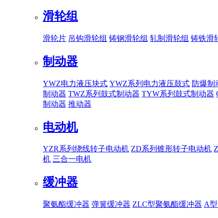
滑轮组
滑轮片
吊钩滑轮组
铸钢滑轮组
轧制滑轮组
铸铁滑
制动器
YWZ电力液压块式
YWZ系列电力液压鼓式
防爆制
制动器
TWZ系列鼓式制动器
TYW系列鼓式制动器
制动器
推动器
电动机
YZR系列绕线转子电动机
ZD系列锥形转子电动机
机
三合一电机
缓冲器
聚氨酯缓冲器
弹簧缓冲器
ZLC型聚氨酯缓冲器
A