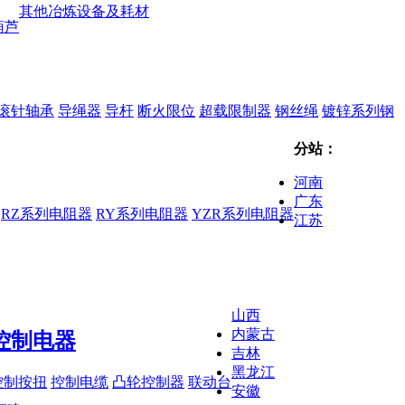
其他冶炼设备及耗材
葫芦
滚针轴承
导绳器
导杆
断火限位
超载限制器
钢丝绳
镀锌系列钢
分站：
河南
广东
RZ系列电阻器
RY系列电阻器
YZR系列电阻器
江苏
山西
内蒙古
控制电器
吉林
黑龙江
控制按扭
控制电缆
凸轮控制器
联动台
安徽