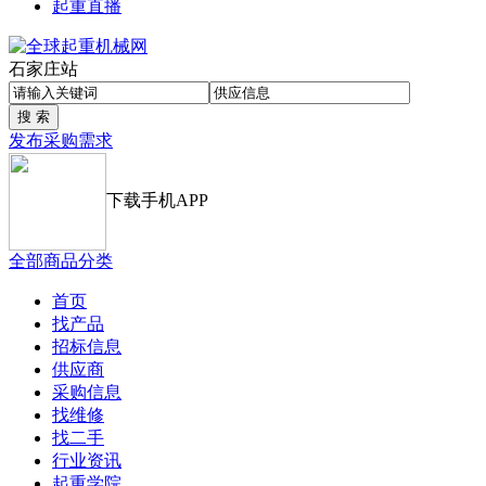
起重直播
石家庄站
发布采购需求
下载手机APP
全部商品分类
首页
找产品
招标信息
供应商
采购信息
找维修
找二手
行业资讯
起重学院