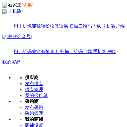
石家庄
[切换]
|
手机版
|
用手机也能轻轻松松做贸易
扫描二维码下载
手机客户端
关注公众号
|
扫二维码关注有惊喜！
扫描二维码下载
手机客户端
我的贸易
|
供应商
发布供应
供应管理
我的报价单
采购商
发布采购
采购管理
我的商铺
商铺设置