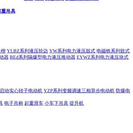
起重吊具
铁楔
YLBZ系列液压轮边
YW系列电力液压鼓式
电磁铁系列鼓式
动器
BEd系列隔爆型电力液压推动器
EYWZ系列电力液压块式
启动实心转子电动机
YZP系列变频调速三相异步电动机
防爆电
具
电子吊称
起重滑车
小车下吊具
提升机