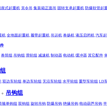
门座式起重机
克令吊
集装箱正面吊
固转支承起重机
防爆软管起
重机
全地面起重机
履带起重机
吊运机
卷扬机
液压启闭机
汽车起
件
卷筒组
吊钩组
滑轮组
减速机
制动器
电动机
缓冲器
其它配件
组
轮
双边车轮组
单边车轮组
无沿车轮组
水平轮组
重型车轮组
LD
吊钩组
筒箍
单钩组
双钩组
旋转吊钩
防爆吊钩
绝缘吊钩
电动葫芦吊钩
半