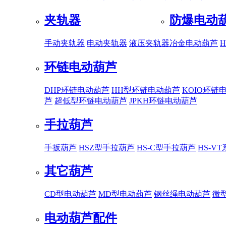
夹轨器
防爆电动
手动夹轨器
电动夹轨器
液压夹轨器
冶金电动葫芦
环链电动葫芦
DHP环链电动葫芦
HH型环链电动葫芦
KOIO环链
芦
超低型环链电动葫芦
JPKH环链电动葫芦
手拉葫芦
手扳葫芦
HSZ型手拉葫芦
HS-C型手拉葫芦
HS-V
其它葫芦
CD型电动葫芦
MD型电动葫芦
钢丝绳电动葫芦
微
电动葫芦配件