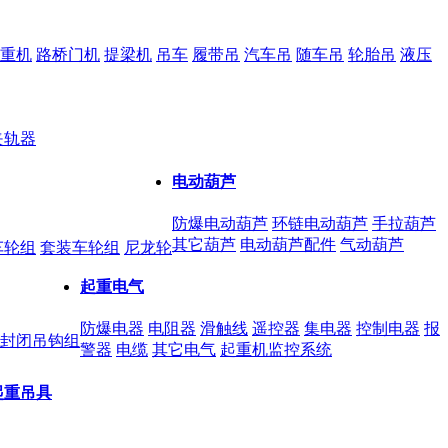
重机
路桥门机
提梁机
吊车
履带吊
汽车吊
随车吊
轮胎吊
液压
夹轨器
电动葫芦
防爆电动葫芦
环链电动葫芦
手拉葫芦
其它葫芦
电动葫芦配件
气动葫芦
车轮组
套装车轮组
尼龙轮
起重电气
防爆电器
电阻器
滑触线
遥控器
集电器
控制电器
报
封闭吊钩组
警器
电缆
其它电气
起重机监控系统
起重吊具