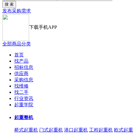
发布采购需求
下载手机APP
全部商品分类
首页
找产品
招标信息
供应商
采购信息
找维修
找二手
行业资讯
起重学院
起重整机
桥式起重机
门式起重机
港口起重机
工程起重机
欧式起重