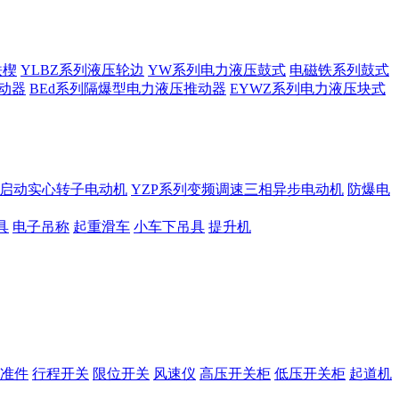
铁楔
YLBZ系列液压轮边
YW系列电力液压鼓式
电磁铁系列鼓式
动器
BEd系列隔爆型电力液压推动器
EYWZ系列电力液压块式
启动实心转子电动机
YZP系列变频调速三相异步电动机
防爆电
具
电子吊称
起重滑车
小车下吊具
提升机
准件
行程开关
限位开关
风速仪
高压开关柜
低压开关柜
起道机