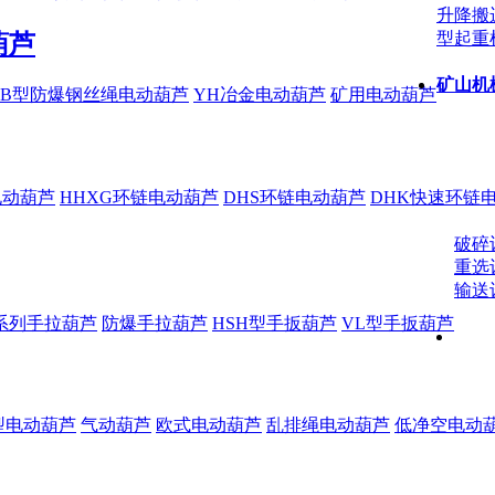
升降搬
型起重
葫芦
矿山机
HB型防爆钢丝绳电动葫芦
YH冶金电动葫芦
矿用电动葫芦
电动葫芦
HHXG环链电动葫芦
DHS环链电动葫芦
DHK快速环链
破碎
重选
输送
T系列手拉葫芦
防爆手拉葫芦
HSH型手扳葫芦
VL型手扳葫芦
型电动葫芦
气动葫芦
欧式电动葫芦
乱排绳电动葫芦
低净空电动