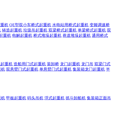
起重机
QE型双小车桥式起重机
水电站用桥式起重机
变频调速桥
机
铸造起重机
垃圾吊起重机
双梁桥式起重机
单梁桥式起重机
双
起重机
电解起重机
桥式堆垛起重机
巷道堆垛起重机
通用桥式
式起重机
造船用门式起重机
装卸桥
龙门起重机
龙门吊
双梁门式
重机
双悬臂门式起重机
单悬臂门式起重机
集装箱龙门起重机
半
重机
甲板起重机
码头吊机
浮式起重机
抓斗卸船机
集装箱正面吊