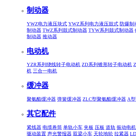
制动器
YWZ电力液压块式
YWZ系列电力液压鼓式
防爆制
制动器
TWZ系列鼓式制动器
TYW系列鼓式制动器
制动器
推动器
电动机
YZR系列绕线转子电动机
ZD系列锥形转子电动机
机
三合一电机
缓冲器
聚氨酯缓冲器
弹簧缓冲器
ZLC型聚氨酯缓冲器
A
其它配件
紧线器
电缆卷筒
单轨小车
夹板
压板
道轨
振动电机
驱动装置
声光警报器
双梁小车
天轮地轮
拉紧器
L