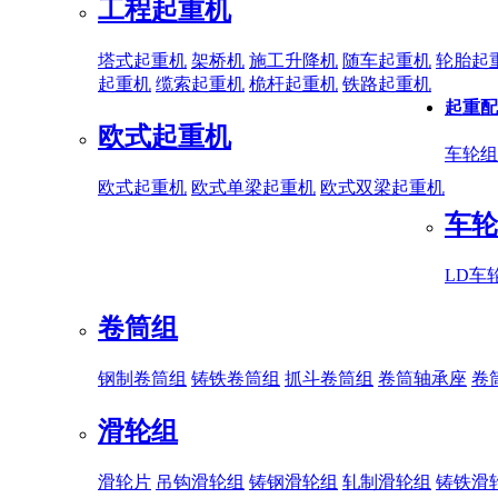
工程起重机
塔式起重机
架桥机
施工升降机
随车起重机
轮胎起
起重机
缆索起重机
桅杆起重机
铁路起重机
起重配
欧式起重机
车轮组
欧式起重机
欧式单梁起重机
欧式双梁起重机
车轮
LD车
卷筒组
钢制卷筒组
铸铁卷筒组
抓斗卷筒组
卷筒轴承座
卷
滑轮组
滑轮片
吊钩滑轮组
铸钢滑轮组
轧制滑轮组
铸铁滑