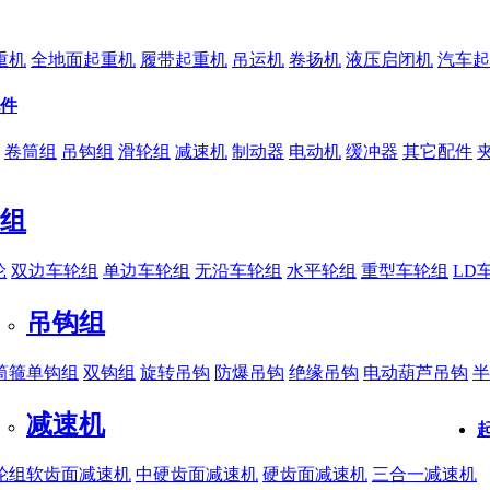
重机
全地面起重机
履带起重机
吊运机
卷扬机
液压启闭机
汽车起
件
卷筒组
吊钩组
滑轮组
减速机
制动器
电动机
缓冲器
其它配件
组
轮
双边车轮组
单边车轮组
无沿车轮组
水平轮组
重型车轮组
LD
吊钩组
筒箍
单钩组
双钩组
旋转吊钩
防爆吊钩
绝缘吊钩
电动葫芦吊钩
半
减速机
轮组
软齿面减速机
中硬齿面减速机
硬齿面减速机
三合一减速机