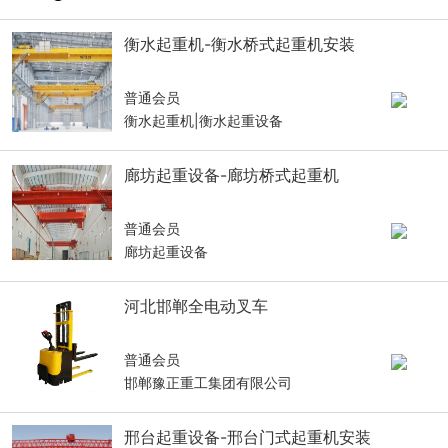
衡水起重机-衡水桥式起重机安装
普通会员
衡水起重机|衡水起重设备
廊坊起重设备-廊坊桥式起重机
普通会员
廊坊起重设备
河北邯郸全电动叉车
普通会员
邯郸豫正重工集团有限公司
邢台起重设备-邢台门式起重机安装