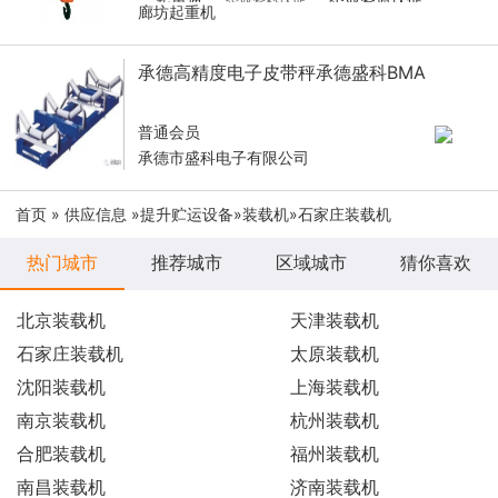
廊坊起重机
承德高精度电子皮带秤承德盛科BMA
普通会员
承德市盛科电子有限公司
首页
»
供应信息
»
提升贮运设备
»
装载机
»石家庄装载机
热门城市
推荐城市
区域城市
猜你喜欢
北京装载机
天津装载机
石家庄装载机
太原装载机
沈阳装载机
上海装载机
南京装载机
杭州装载机
合肥装载机
福州装载机
南昌装载机
济南装载机