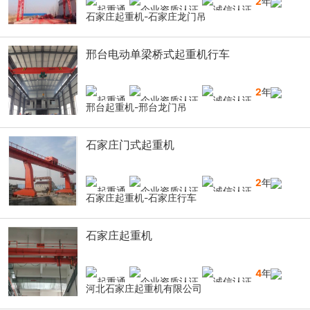
2
年
石家庄起重机-石家庄龙门吊
邢台电动单梁桥式起重机行车
2
年
邢台起重机-邢台龙门吊
石家庄门式起重机
2
年
石家庄起重机-石家庄行车
石家庄起重机
4
年
河北石家庄起重机有限公司