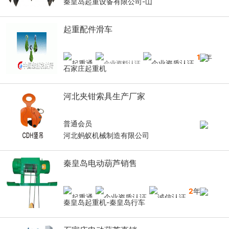
秦皇岛起重设备有限公司-山
起重配件滑车
16
年
石家庄起重机
河北夹钳索具生产厂家
普通会员
河北蚂蚁机械制造有限公司
秦皇岛电动葫芦销售
2
年
秦皇岛起重机-秦皇岛行车