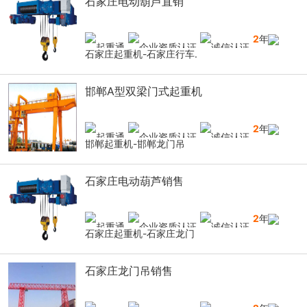
石家庄电动葫芦直销
2
年
石家庄起重机-石家庄行车.
邯郸A型双梁门式起重机
2
年
邯郸起重机-邯郸龙门吊
石家庄电动葫芦销售
2
年
石家庄起重机-石家庄龙门
石家庄龙门吊销售