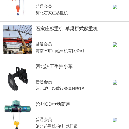
普通会员
河北石家庄起重机
石家庄起重机-单梁桥式起重机
普通会员
河南省矿山起重机有限公司-
河北沪工手推小车
普通会员
河北沪工起重设备集团有限
沧州CD电动葫芦
普通会员
沧州起重机-沧州龙门吊