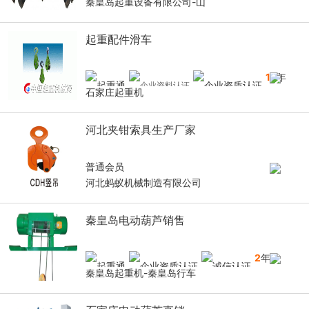
秦皇岛起重设备有限公司-山
起重配件滑车
16
年
石家庄起重机
河北夹钳索具生产厂家
普通会员
河北蚂蚁机械制造有限公司
秦皇岛电动葫芦销售
2
年
秦皇岛起重机-秦皇岛行车