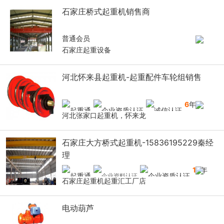
石家庄桥式起重机销售商
普通会员
石家庄起重设备
河北怀来县起重机-起重配件车轮组销售
6
年
河北张家口起重机，怀来龙
石家庄大方桥式起重机-15836195229秦经
理
12
年
石家庄起重机起重汇工厂店
电动葫芦