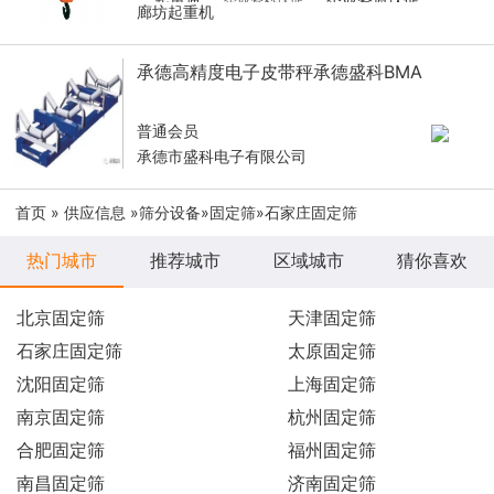
廊坊起重机
承德高精度电子皮带秤承德盛科BMA
普通会员
承德市盛科电子有限公司
首页
»
供应信息
»
筛分设备
»
固定筛
»石家庄固定筛
热门城市
推荐城市
区域城市
猜你喜欢
北京固定筛
天津固定筛
石家庄固定筛
太原固定筛
沈阳固定筛
上海固定筛
南京固定筛
杭州固定筛
合肥固定筛
福州固定筛
南昌固定筛
济南固定筛