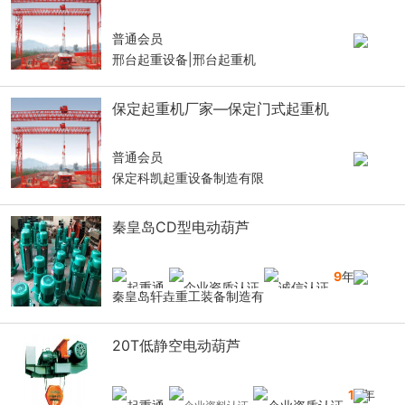
普通会员
邢台起重设备|邢台起重机
保定起重机厂家—保定门式起重机
普通会员
保定科凯起重设备制造有限
秦皇岛CD型电动葫芦
9
年
秦皇岛轩垚重工装备制造有
20T低静空电动葫芦
14
年