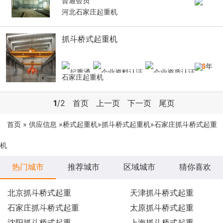
普通会员
河北石家庄起重机
抓斗桥式起重机
16
年
石家庄起重机
1
/2
首页
上一页
下一页
尾页
首页
»
供应信息
»
桥式起重机
»
抓斗桥式起重机
»石家庄抓斗桥式起重
机
热门城市
推荐城市
区域城市
猜你喜欢
北京抓斗桥式起重
天津抓斗桥式起重
石家庄抓斗桥式起重
太原抓斗桥式起重
沈阳抓斗桥式起重
上海抓斗桥式起重