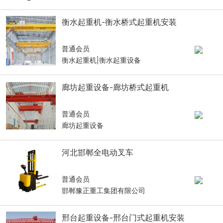
衡水起重机-衡水桥式起重机安装
普通会员
衡水起重机|衡水起重设备
廊坊起重设备-廊坊桥式起重机
普通会员
廊坊起重设备
河北邯郸全电动叉车
普通会员
邯郸豫正重工集团有限公司
邢台起重设备-邢台门式起重机安装