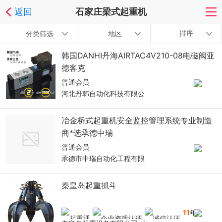
返回
石家庄梁式起重机
排序
分类筛选
地区
韩国DANHI丹海AIRTAC4V210-08电磁阀亚
德客克
普通会员
河北丹韩自动化科技有限公
冶金桥式起重机安全监控管理系统专业制造
商*选承德中瑞
普通会员
承德市中瑞自动化工程有限
秦皇岛起重抓斗
11
年