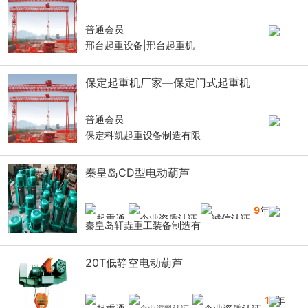
普通会员
邢台起重设备|邢台起重机
保定起重机厂家—保定门式起重机
普通会员
保定科凯起重设备制造有限
秦皇岛CD型电动葫芦
9
年
秦皇岛轩垚重工装备制造有
20T低静空电动葫芦
14
年