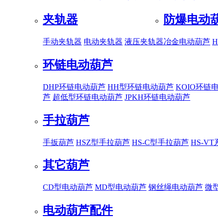
夹轨器
防爆电动
手动夹轨器
电动夹轨器
液压夹轨器
冶金电动葫芦
环链电动葫芦
DHP环链电动葫芦
HH型环链电动葫芦
KOIO环链
芦
超低型环链电动葫芦
JPKH环链电动葫芦
手拉葫芦
手扳葫芦
HSZ型手拉葫芦
HS-C型手拉葫芦
HS-V
其它葫芦
CD型电动葫芦
MD型电动葫芦
钢丝绳电动葫芦
微
电动葫芦配件