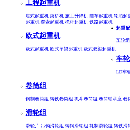
工程起重机
塔式起重机
架桥机
施工升降机
随车起重机
轮胎起
起重机
缆索起重机
桅杆起重机
铁路起重机
起重配
欧式起重机
车轮组
欧式起重机
欧式单梁起重机
欧式双梁起重机
车轮
LD车
卷筒组
钢制卷筒组
铸铁卷筒组
抓斗卷筒组
卷筒轴承座
卷
滑轮组
滑轮片
吊钩滑轮组
铸钢滑轮组
轧制滑轮组
铸铁滑