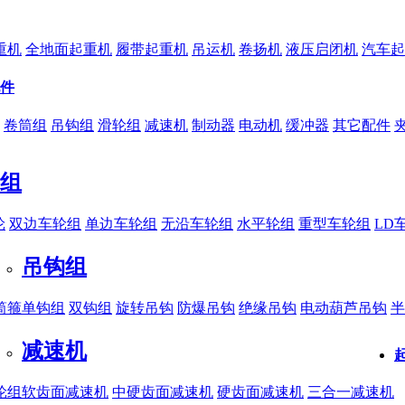
重机
全地面起重机
履带起重机
吊运机
卷扬机
液压启闭机
汽车起
件
卷筒组
吊钩组
滑轮组
减速机
制动器
电动机
缓冲器
其它配件
组
轮
双边车轮组
单边车轮组
无沿车轮组
水平轮组
重型车轮组
LD
吊钩组
筒箍
单钩组
双钩组
旋转吊钩
防爆吊钩
绝缘吊钩
电动葫芦吊钩
半
减速机
轮组
软齿面减速机
中硬齿面减速机
硬齿面减速机
三合一减速机