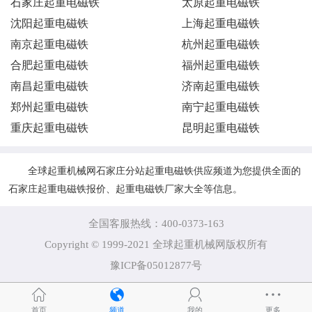
石家庄起重电磁铁
太原起重电磁铁
沈阳起重电磁铁
上海起重电磁铁
南京起重电磁铁
杭州起重电磁铁
合肥起重电磁铁
福州起重电磁铁
南昌起重电磁铁
济南起重电磁铁
郑州起重电磁铁
南宁起重电磁铁
重庆起重电磁铁
昆明起重电磁铁
全球起重机械网石家庄分站起重电磁铁供应频道为您提供全面的
石家庄起重电磁铁报价、起重电磁铁厂家大全等信息。
全国客服热线：400-0373-163
Copyright © 1999-2021 全球起重机械网版权所有
豫ICP备05012877号
首页
频道
我的
更多