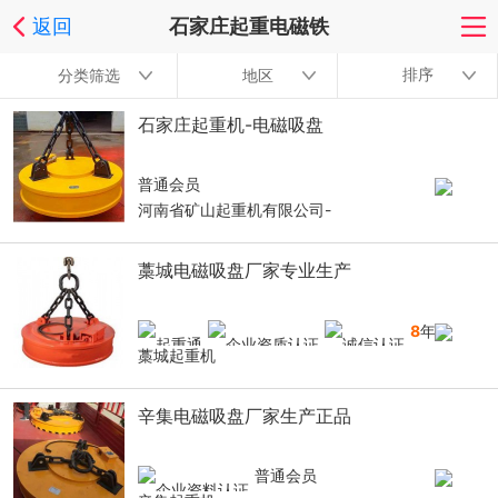
返回
石家庄起重电磁铁
排序
分类筛选
地区
石家庄起重机-电磁吸盘
普通会员
河南省矿山起重机有限公司-
藁城电磁吸盘厂家专业生产
8
年
藁城起重机
辛集电磁吸盘厂家生产正品
普通会员