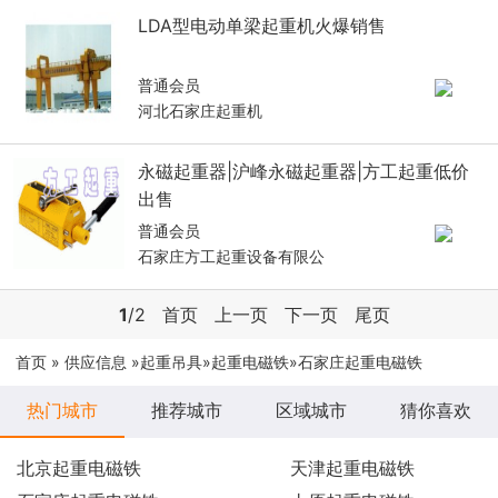
LDA型电动单梁起重机火爆销售
普通会员
河北石家庄起重机
永磁起重器|沪峰永磁起重器|方工起重低价
出售
普通会员
石家庄方工起重设备有限公
1
/2
首页
上一页
下一页
尾页
首页
»
供应信息
»
起重吊具
»
起重电磁铁
»石家庄起重电磁铁
热门城市
推荐城市
区域城市
猜你喜欢
北京起重电磁铁
天津起重电磁铁