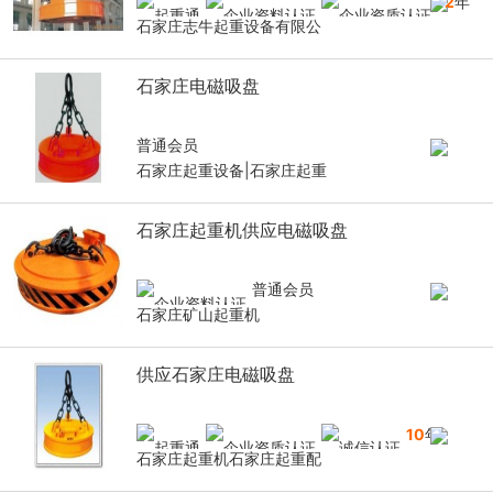
12
年
石家庄志牛起重设备有限公
石家庄电磁吸盘
普通会员
石家庄起重设备|石家庄起重
石家庄起重机供应电磁吸盘
普通会员
石家庄矿山起重机
供应石家庄电磁吸盘
10
年
石家庄起重机石家庄起重配