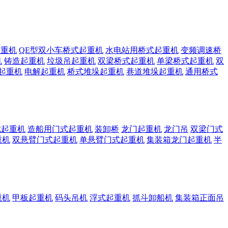
起重机
QE型双小车桥式起重机
水电站用桥式起重机
变频调速桥
机
铸造起重机
垃圾吊起重机
双梁桥式起重机
单梁桥式起重机
双
起重机
电解起重机
桥式堆垛起重机
巷道堆垛起重机
通用桥式
式起重机
造船用门式起重机
装卸桥
龙门起重机
龙门吊
双梁门式
重机
双悬臂门式起重机
单悬臂门式起重机
集装箱龙门起重机
半
重机
甲板起重机
码头吊机
浮式起重机
抓斗卸船机
集装箱正面吊