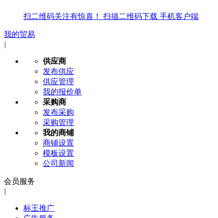
扫二维码关注有惊喜！
扫描二维码下载
手机客户端
我的贸易
|
供应商
发布供应
供应管理
我的报价单
采购商
发布采购
采购管理
我的商铺
商铺设置
模板设置
公司新闻
会员服务
|
标王推广