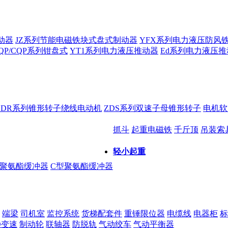
动器
JZ系列节能电磁铁块式盘式制动器
YFX系列电力液压防风
QP/CQP系列钳盘式
YT1系列电力液压推动器
Ed系列电力液压推
ZDR系列锥形转子绕线电动机
ZDS系列双速子母锥形转子
电机软
抓斗
起重电磁铁
千斤顶
吊装索
轻小起重
型聚氨酯缓冲器
C型聚氨酯缓冲器
端梁
司机室
监控系统
货梯配套件
重锤限位器
电缆线
电器柜
标
D变速
制动轮
联轴器
防脱轨
气动绞车
气动平衡器