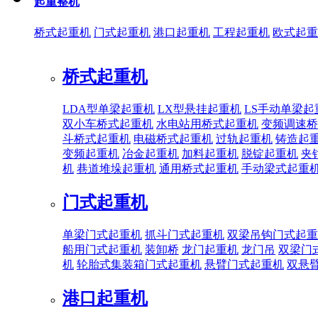
起重整机
桥式起重机
门式起重机
港口起重机
工程起重机
欧式起重
桥式起重机
LDA型单梁起重机
LX型悬挂起重机
LS手动单梁起
双小车桥式起重机
水电站用桥式起重机
变频调速桥
斗桥式起重机
电磁桥式起重机
过轨起重机
铸造起
变频起重机
冶金起重机
加料起重机
脱锭起重机
夹
机
巷道堆垛起重机
通用桥式起重机
手动梁式起重
门式起重机
单梁门式起重机
抓斗门式起重机
双梁吊钩门式起重
船用门式起重机
装卸桥
龙门起重机
龙门吊
双梁门
机
轮胎式集装箱门式起重机
悬臂门式起重机
双悬
港口起重机