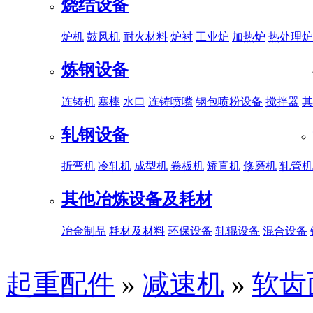
烧结设备
炉机
鼓风机
耐火材料
炉衬
工业炉
加热炉
热处理炉
炼钢设备
连铸机
塞棒
水口
连铸喷嘴
钢包喷粉设备
搅拌器
其
轧钢设备
折弯机
冷轧机
成型机
卷板机
矫直机
修磨机
轧管机
其他冶炼设备及耗材
冶金制品
耗材及材料
环保设备
轧辊设备
混合设备
起重配件
»
减速机
»
软齿