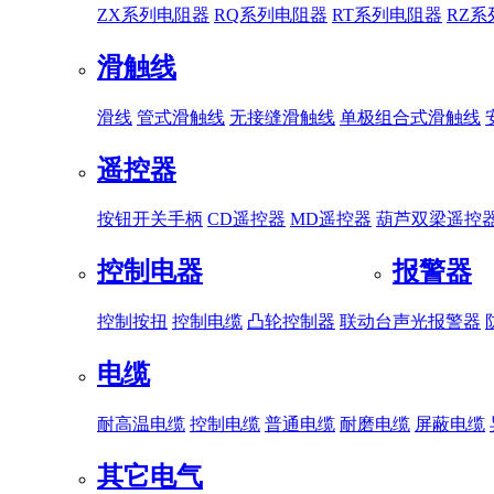
ZX系列电阻器
RQ系列电阻器
RT系列电阻器
RZ
滑触线
滑线
管式滑触线
无接缝滑触线
单极组合式滑触线
遥控器
按钮开关手柄
CD遥控器
MD遥控器
葫芦双梁遥控
控制电器
报警器
控制按扭
控制电缆
凸轮控制器
联动台
声光报警器
电缆
耐高温电缆
控制电缆
普通电缆
耐磨电缆
屏蔽电缆
其它电气