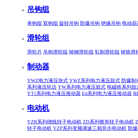
吊钩组
单钩组
双钩组
旋转吊钩
防爆吊钩
绝缘吊钩
电动葫
滑轮组
滑轮片
吊钩滑轮组
铸钢滑轮组
轧制滑轮组
铸铁滑
制动器
YWZ电力液压块式
YWZ系列电力液压鼓式
防爆制
系列液压轮边
YW系列电力液压鼓式
电磁铁系列鼓
YT1系列电力液压推动器
Ed系列电力液压推动器
B
电动机
YZR系列绕线转子电动机
ZD系列锥形转子电动机
转子电动机
YZP系列变频调速三相异步电动机
防爆