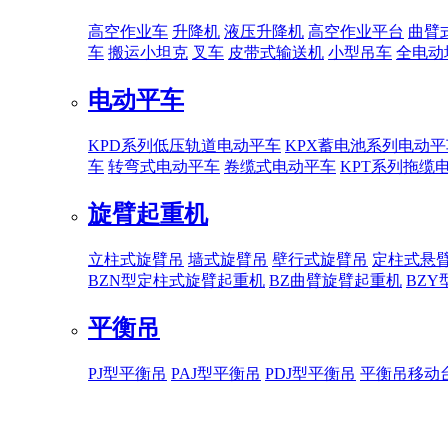
高空作业车
升降机
液压升降机
高空作业平台
曲臂
车
搬运小坦克
叉车
皮带式输送机
小型吊车
全电动
电动平车
KPD系列低压轨道电动平车
KPX蓄电池系列电动平
车
转弯式电动平车
卷缆式电动平车
KPT系列拖缆
旋臂起重机
立柱式旋臂吊
墙式旋臂吊
壁行式旋臂吊
定柱式悬
BZN型定柱式旋臂起重机
BZ曲臂旋臂起重机
BZ
平衡吊
PJ型平衡吊
PAJ型平衡吊
PDJ型平衡吊
平衡吊移动