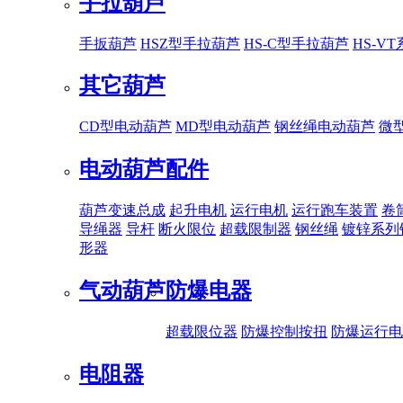
手拉葫芦
手扳葫芦
HSZ型手拉葫芦
HS-C型手拉葫芦
HS-V
其它葫芦
CD型电动葫芦
MD型电动葫芦
钢丝绳电动葫芦
微
电动葫芦配件
葫芦变速总成
起升电机
运行电机
运行跑车装置
卷
导绳器
导杆
断火限位
超载限制器
钢丝绳
镀锌系列
形器
气动葫芦
防爆电器
超载限位器
防爆控制按扭
防爆运行电
电阻器