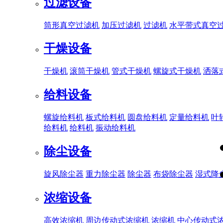
过滤设备
筒形真空过滤机
加压过滤机
过滤机
水平带式真空
干燥设备
干燥机
滚筒干燥机
管式干燥机
螺旋式干燥机
洒落
给料设备
螺旋给料机
板式给料机
圆盘给料机
定量给料机
叶
给料机
给料机
振动给料机
除尘设备
旋风除尘器
重力除尘器
除尘器
布袋除尘器
湿式降
浓缩设备
高效浓缩机
周边传动式浓缩机
浓缩机
中心传动式