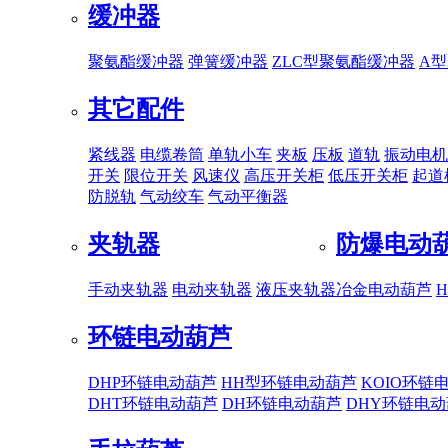
缓冲器
聚氨酯缓冲器
弹簧缓冲器
ZLC型聚氨酯缓冲器
A
其它配件
紧线器
电缆卷筒
单轨小车
夹板
压板
道轨
振动电机
开关
限位开关
风速仪
高压开关柜
低压开关柜
起道
防脱轨
气动绞车
气动平衡器
夹轨器
防爆电动
手动夹轨器
电动夹轨器
液压夹轨器
冶金电动葫芦
环链电动葫芦
DHP环链电动葫芦
HH型环链电动葫芦
KOIO环链
DHT环链电动葫芦
DH环链电动葫芦
DHY环链电