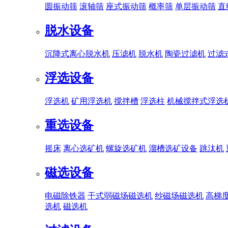
圆振动筛
滚轴筛
座式振动筛
概率筛
单层振动筛
直
脱水设备
沉降式离心脱水机
压滤机
脱水机
陶瓷过滤机
过滤
浮选设备
浮选机
矿用浮选机
搅拌槽
浮选柱
机械搅拌式浮选
重选设备
摇床
离心选矿机
螺旋选矿机
溜槽选矿设备
跳汰机
磁选设备
电磁除铁器
干式弱磁场磁选机
纱磁场磁选机
高梯
选机
磁选机