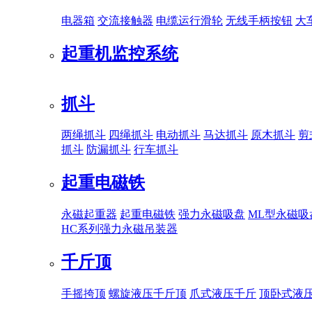
电器箱
交流接触器
电缆运行滑轮
无线手柄按钮
大
起重机监控系统
抓斗
两绳抓斗
四绳抓斗
电动抓斗
马达抓斗
原木抓斗
剪
抓斗
防漏抓斗
行车抓斗
起重电磁铁
永磁起重器
起重电磁铁
强力永磁吸盘
ML型永磁吸
HC系列强力永磁吊装器
千斤顶
手摇挎顶
螺旋液压千斤顶
爪式液压千斤
顶卧式液