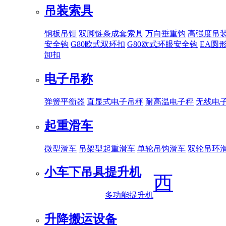
吊装索具
钢板吊钳
双脚链条成套索具
万向垂重钩
高强度吊
安全钩
G80欧式双环扣
G80欧式环眼安全钩
EA圆
卸扣
电子吊称
弹簧平衡器
直显式电子吊秤
耐高温电子秤
无线电
起重滑车
微型滑车
吊架型起重滑车
单轮吊钩滑车
双轮吊环
小车下吊具
提升机
西
多功能提升机
升降搬运设备