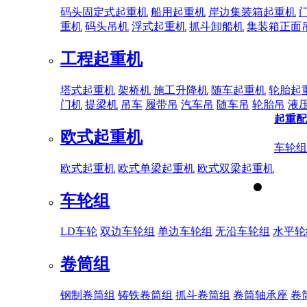
码头固定式起重机
船用起重机
岸边集装箱起重机
重机
码头吊机
浮式起重机
抓斗卸船机
集装箱正面
工程起重机
塔式起重机
架桥机
施工升降机
随车起重机
轮胎起
门机
提梁机
吊车
履带吊
汽车吊
随车吊
轮胎吊
液
起重配
欧式起重机
车轮组
欧式起重机
欧式单梁起重机
欧式双梁起重机
车轮组
LD车轮
双边车轮组
单边车轮组
无沿车轮组
水平轮
卷筒组
钢制卷筒组
铸铁卷筒组
抓斗卷筒组
卷筒轴承座
卷