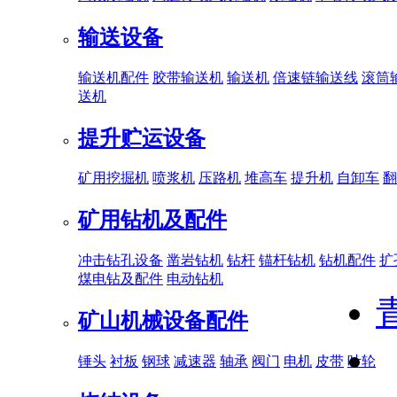
输送设备
输送机配件
胶带输送机
输送机
倍速链输送线
滚筒
送机
提升贮运设备
矿用挖掘机
喷浆机
压路机
堆高车
提升机
自卸车
翻
矿用钻机及配件
冲击钻孔设备
凿岩钻机
钻杆
锚杆钻机
钻机配件
扩
煤电钻及配件
电动钻机
矿山机械设备配件
锤头
衬板
钢球
减速器
轴承
阀门
电机
皮带
叶轮