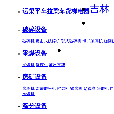
吉林
运梁平车
拉梁车
货梯电器
破碎设备
破碎机
反击式破碎机
鄂式破碎机
锤式破碎机
旋回
采煤设备
采煤机
刨煤机
液压支架
磨矿设备
磨粉机
雷蒙磨粉机
辊磨机
管磨机
悬辊磨
研磨机
自
磨煤机
筛分设备