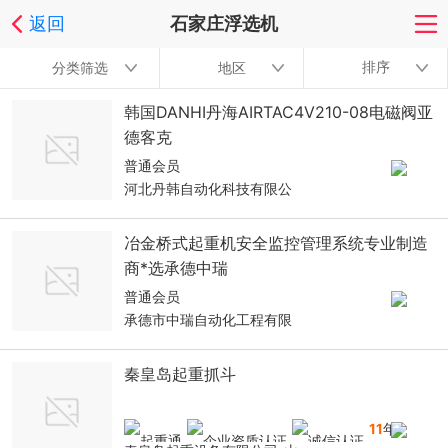
返回
石家庄浮选机
排序
分类筛选
地区
韩国DANHI丹海AIRTAC4V210-08电磁阀亚
德客克
普通会员
河北丹韩自动化科技有限公
冶金桥式起重机安全监控管理系统专业制造
商*选承德中瑞
普通会员
承德市中瑞自动化工程有限
秦皇岛起重抓斗
11
年