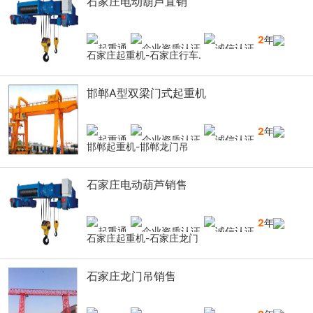
石家庄电动葫芦直销
2
年
石家庄起重机-石家庄行车.
邯郸A型双梁门式起重机
2
年
邯郸起重机-邯郸龙门吊
石家庄电动葫芦销售
2
年
石家庄起重机-石家庄龙门
石家庄龙门吊销售