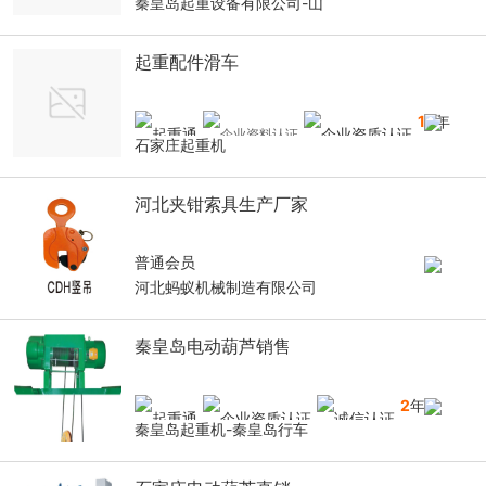
秦皇岛起重设备有限公司-山
起重配件滑车
16
年
石家庄起重机
河北夹钳索具生产厂家
普通会员
河北蚂蚁机械制造有限公司
秦皇岛电动葫芦销售
2
年
秦皇岛起重机-秦皇岛行车