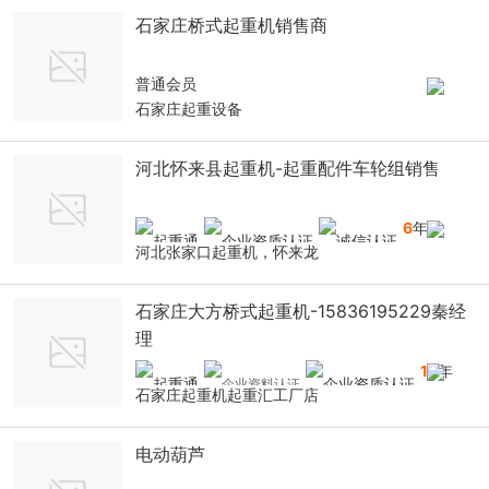
石家庄桥式起重机销售商
普通会员
石家庄起重设备
河北怀来县起重机-起重配件车轮组销售
6
年
河北张家口起重机，怀来龙
石家庄大方桥式起重机-15836195229秦经
理
12
年
石家庄起重机起重汇工厂店
电动葫芦