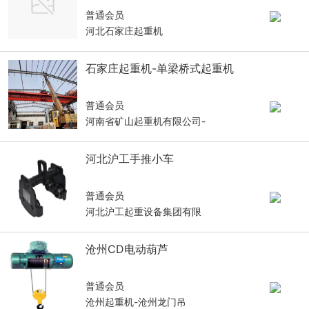
普通会员
河北石家庄起重机
石家庄起重机-单梁桥式起重机
普通会员
河南省矿山起重机有限公司-
河北沪工手推小车
普通会员
河北沪工起重设备集团有限
沧州CD电动葫芦
普通会员
沧州起重机-沧州龙门吊