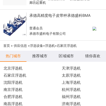
廊坊起重机
承德高精度电子皮带秤承德盛科BMA
普通会员
承德市盛科电子有限公司
首页
»
供应信息
»
浮选设备
»
浮选机
»石家庄浮选机
热门城市
推荐城市
区域城市
猜你喜欢
北京浮选机
天津浮选机
石家庄浮选机
太原浮选机
沈阳浮选机
上海浮选机
南京浮选机
杭州浮选机
合肥浮选机
福州浮选机
南昌浮选机
济南浮选机