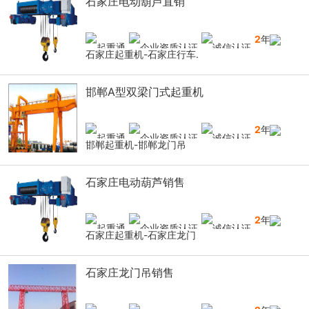
石家庄电动葫芦直销
2
年
石家庄起重机-石家庄行车.
邯郸A型双梁门式起重机
2
年
邯郸起重机-邯郸龙门吊
石家庄电动葫芦销售
2
年
石家庄起重机-石家庄龙门
石家庄龙门吊销售