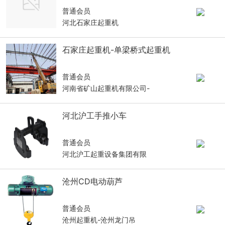
普通会员
河北石家庄起重机
石家庄起重机-单梁桥式起重机
普通会员
河南省矿山起重机有限公司-
河北沪工手推小车
普通会员
河北沪工起重设备集团有限
沧州CD电动葫芦
普通会员
沧州起重机-沧州龙门吊