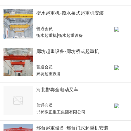
衡水起重机-衡水桥式起重机安装
普通会员
衡水起重机|衡水起重设备
廊坊起重设备-廊坊桥式起重机
普通会员
廊坊起重设备
河北邯郸全电动叉车
普通会员
邯郸豫正重工集团有限公司
邢台起重设备-邢台门式起重机安装