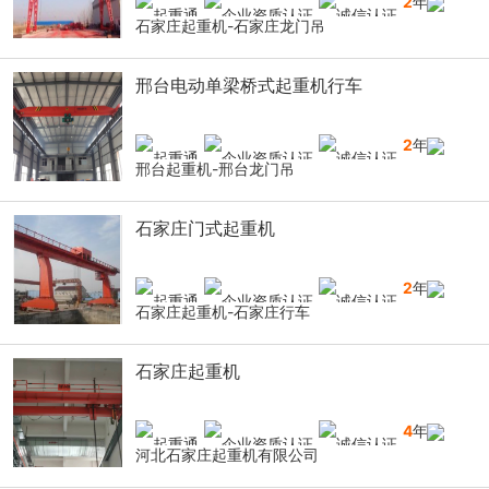
2
年
石家庄起重机-石家庄龙门吊
邢台电动单梁桥式起重机行车
2
年
邢台起重机-邢台龙门吊
石家庄门式起重机
2
年
石家庄起重机-石家庄行车
石家庄起重机
4
年
河北石家庄起重机有限公司