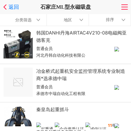
返回
石家庄ML型永磁吸盘
排序
分类筛选
地区
韩国DANHI丹海AIRTAC4V210-08电磁阀亚
德客克
普通会员
河北丹韩自动化科技有限公
冶金桥式起重机安全监控管理系统专业制造
商*选承德中瑞
普通会员
承德市中瑞自动化工程有限
秦皇岛起重抓斗
11
年