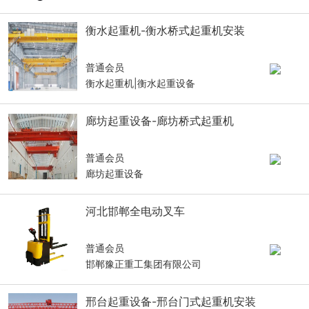
衡水起重机-衡水桥式起重机安装
普通会员
衡水起重机|衡水起重设备
廊坊起重设备-廊坊桥式起重机
普通会员
廊坊起重设备
河北邯郸全电动叉车
普通会员
邯郸豫正重工集团有限公司
邢台起重设备-邢台门式起重机安装