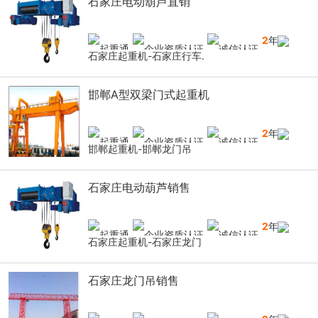
石家庄电动葫芦直销
2
年
石家庄起重机-石家庄行车.
邯郸A型双梁门式起重机
2
年
邯郸起重机-邯郸龙门吊
石家庄电动葫芦销售
2
年
石家庄起重机-石家庄龙门
石家庄龙门吊销售