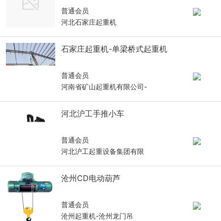
普通会员
河北石家庄起重机
石家庄起重机-单梁桥式起重机
普通会员
河南省矿山起重机有限公司-
河北沪工手推小车
普通会员
河北沪工起重设备集团有限
沧州CD电动葫芦
普通会员
沧州起重机-沧州龙门吊