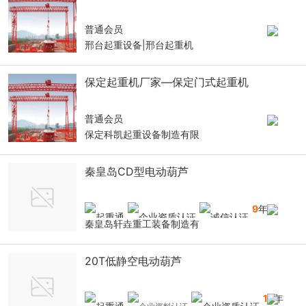
普通会员
邢台起重设备|邢台起重机
保定起重机厂家—保定门式起重机
普通会员
保定科凯起重设备制造有限
秦皇岛CD型电动葫芦
9
年
秦皇岛轩垚重工装备制造有
20T低静空电动葫芦
14
年