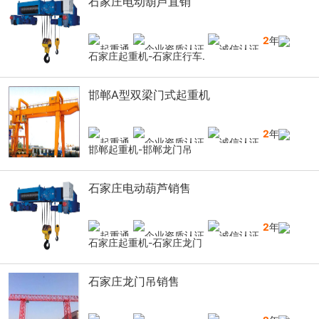
石家庄电动葫芦直销
2
年
石家庄起重机-石家庄行车.
邯郸A型双梁门式起重机
2
年
邯郸起重机-邯郸龙门吊
石家庄电动葫芦销售
2
年
石家庄起重机-石家庄龙门
石家庄龙门吊销售