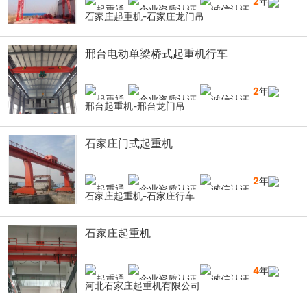
2
年
石家庄起重机-石家庄龙门吊
邢台电动单梁桥式起重机行车
2
年
邢台起重机-邢台龙门吊
石家庄门式起重机
2
年
石家庄起重机-石家庄行车
石家庄起重机
4
年
河北石家庄起重机有限公司